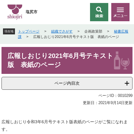
ペ
メ
ー
ニ
塩尻市
検
メ
ジ
ュ
索
ニ
の
ー
ュ
先
を
トップページ
>
組織でさがす
>
企画政策部
>
秘書広報
現在地
ー
頭
飛
課
>
広報しおじり2021年6月号テキスト版 表紙のページ
で
ば
す
し
本
。
て
広報しおじり2021年6月号テキスト
文
本
版 表紙のページ
文
へ
ページ内目次
ページID：0010299
更新日：2021年9月14日更新
広報しおじり令和3年6月号テキスト版表紙のページがご覧になれま
す。