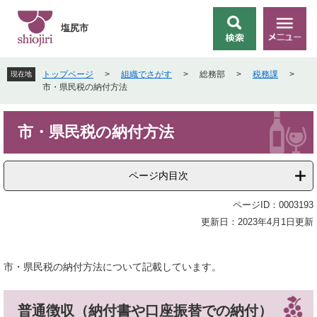
ペ
メ
ー
ニ
塩尻市
検
メ
ジ
ュ
索
ニ
の
ー
ュ
先
を
トップページ
>
組織でさがす
>
総務部
>
税務課
>
現在地
ー
頭
飛
市・県民税の納付方法
で
ば
す
し
本
。
て
市・県民税の納付方法
文
本
文
へ
ページ内目次
ページID：0003193
更新日：2023年4月1日更新
市・県民税の納付方法について記載しています。
普通徴収（納付書や口座振替での納付）