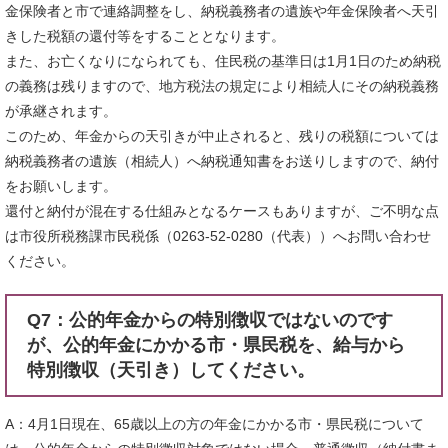
金保険者と市で連絡調整をし、納税義務者の遺族や年金保険者へ天引
きした税額の還付等をすることとなります。
また、お亡くなりになられても、住民税の基準日は1月1日のため納税
の義務は残りますので、地方税法の規定により相続人にその納税義務
が承継されます。
このため、年金からの天引きが中止されると、残りの税額については
納税義務者の遺族（相続人）へ納税通知書をお送りしますので、納付
をお願いします。
還付と納付が混在する仕組みとなるケースもありますが、ご不明な点
は市役所税務課市民税係（0263-52-0280（代表））へお問い合わせ
ください。
Q7：公的年金からの特別徴収ではないのです
が、公的年金にかかる市・県民税を、給与から
特別徴収（天引き）してください。
A：4月1日現在、65歳以上の方の年金にかかる市・県民税について