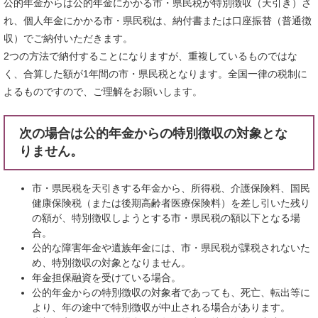
公的年金からは公的年金にかかる市・県民税が特別徴収（天引き）さ
れ、個人年金にかかる市・県民税は、納付書または口座振替（普通徴
収）でご納付いただきます。
2つの方法で納付することになりますが、重複しているものではな
く、合算した額が1年間の市・県民税となります。全国一律の税制に
よるものですので、ご理解をお願いします。
次の場合は公的年金からの特別徴収の対象とな
りません。
市・県民税を天引きする年金から、所得税、介護保険料、国民
健康保険税（または後期高齢者医療保険料）を差し引いた残り
の額が、特別徴収しようとする市・県民税の額以下となる場
合。
公的な障害年金や遺族年金には、市・県民税が課税されないた
め、特別徴収の対象となりません。
年金担保融資を受けている場合。
公的年金からの特別徴収の対象者であっても、死亡、転出等に
より、年の途中で特別徴収が中止される場合があります。