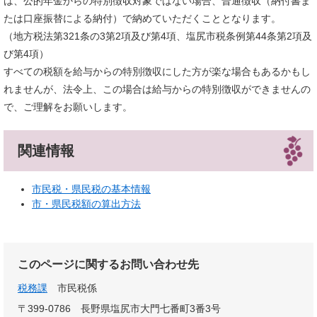
は、公的年金からの特別徴収対象ではない場合、普通徴収（納付書ま
たは口座振替による納付）で納めていただくこととなります。
（地方税法第321条の3第2項及び第4項、塩尻市税条例第44条第2項及
び第4項）
すべての税額を給与からの特別徴収にした方が楽な場合もあるかもし
れませんが、法令上、この場合は給与からの特別徴収ができませんの
で、ご理解をお願いします。
関連情報
市民税・県民税の基本情報
市・県民税額の算出方法
このページに関するお問い合わせ先
税務課
市民税係
〒399-0786
長野県塩尻市大門七番町3番3号