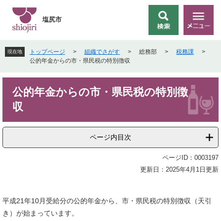
ペ
メ
ー
ニ
塩尻市
検
メ
ジ
ュ
索
ニ
の
ー
ュ
先
を
トップページ
>
組織でさがす
>
総務部
>
税務課
>
現在地
ー
頭
飛
公的年金からの市・県民税の特別徴収
で
ば
す
し
本
。
て
公的年金からの市・県民税の特別徴
文
本
収
文
へ
ページ内目次
ページID：0003197
更新日：2025年4月1日更新
平成21年10月受給分の公的年金から、市・県民税の特別徴収（天引
き）が始まっています。