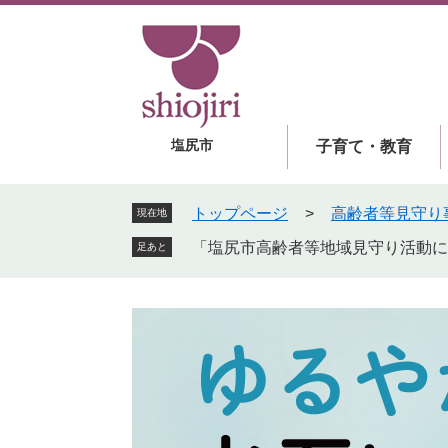
ペ
メ
ー
ニ
ジ
ュ
の
ー
先
を
頭
飛
塩尻市
子育て・教育
で
ば
す
し
。
て
トップページ
>
高齢者等見守り
現在地
本
「塩尻市高齢者等地域見守り活動に
足あと
文
へ