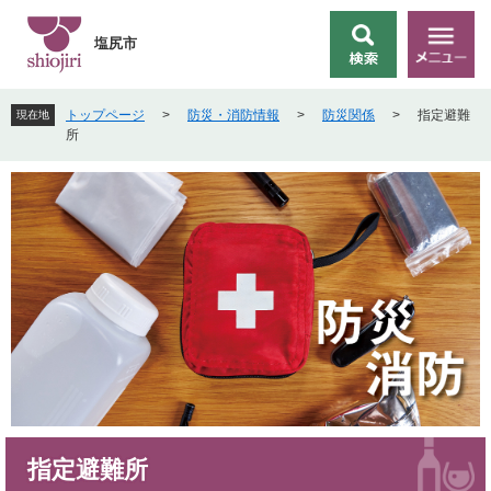
ペ
メ
ー
ニ
塩尻市
検
メ
ジ
ュ
索
ニ
の
ー
ュ
先
を
トップページ
>
防災・消防情報
>
防災関係
>
指定避難
現在地
ー
頭
飛
所
で
ば
す
し
。
て
本
文
へ
本
指定避難所
文