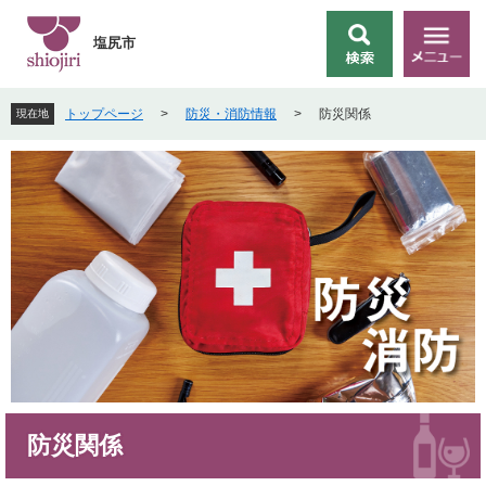
ペ
メ
ー
ニ
塩尻市
検
メ
ジ
ュ
索
ニ
の
ー
ュ
先
を
トップページ
>
防災・消防情報
>
防災関係
現在地
ー
頭
飛
で
ば
す
し
。
て
本
文
へ
本
防災関係
文