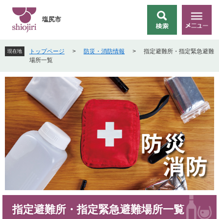
ペ
メ
ー
ニ
塩尻市
検
メ
ジ
ュ
索
ニ
の
ー
ュ
先
を
トップページ
>
防災・消防情報
>
指定避難所・指定緊急避難
現在地
ー
頭
飛
場所一覧
で
ば
す
し
。
て
本
文
へ
本
指定避難所・指定緊急避難場所一覧
文