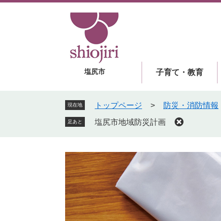
ペ
メ
ー
ニ
ジ
ュ
の
ー
先
を
頭
飛
塩尻市
子育て・教育
で
ば
す
し
。
て
トップページ
>
防災・消防情報
現在地
本
塩尻市地域防災計画
足あと
文
へ