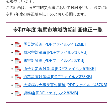
を定めています。
この計画は、塩尻市防災会議において検討を行い、必要に
令和7年度の修正版を以下のとおり公開します。
令和7年度 塩尻市地域防災計画修正一覧
震災対策編 [PDFファイル／4.12MB]
風水害対策編 [PDFファイル／1.6MB]
雪害対策編 [PDFファイル／567KB]
原子力災害対策編 [PDFファイル／575KB]
道路災害対策編 [PDFファイル／378KB]
大規模な火事災害対策編 [PDFファイル／457KB]
資料編 [PDFファイル／2.82MB]