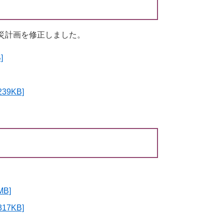
災計画を修正しました。
]
9KB]
B]
7KB]