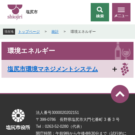
ペ
メ
ー
ニ
塩尻市
検
メ
ジ
ュ
索
ニ
の
ー
ュ
先
を
トップページ
>
統計
>
環境エネルギー
現在地
ー
頭
飛
で
ば
本
す
し
環境エネルギー
文
。
て
本
文
塩尻市環境マネジメントシステム
へ
法人番号3000020202151
〒399-0786 長野県塩尻市大門七番町 3 番 3 号
Tel：0263-52-0280（代表）
開庁時間：午前9時から午後4時30分まで（試行的に