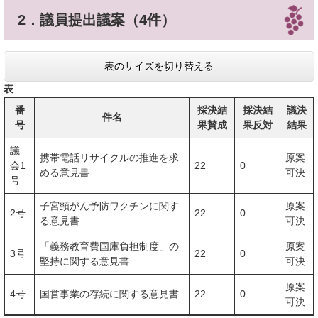
2．議員提出議案（4件）
表のサイズを切り替える
表
番
採決結
採決結
議決
件名
号
果賛成
果反対
結果
議
携帯電話リサイクルの推進を求
原案
会1
22
0
める意見書
可決
号
子宮頸がん予防ワクチンに関す
原案
2号
22
0
る意見書
可決
「義務教育費国庫負担制度」の
原案
3号
22
0
堅持に関する意見書
可決
原案
4号
国営事業の存続に関する意見書
22
0
可決