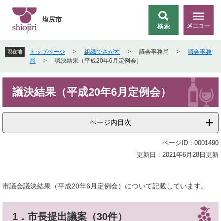
ペ
メ
ー
ニ
塩尻市
検
メ
ジ
ュ
索
ニ
の
ー
ュ
先
を
トップページ
>
組織でさがす
>
議会事務局
>
議会事務
現在地
ー
頭
飛
局
>
議決結果（平成20年6月定例会）
で
ば
す
し
本
。
て
議決結果（平成20年6月定例会）
文
本
文
へ
ページ内目次
ページID：0001490
更新日：2021年6月28日更新
市議会議決結果（平成20年6月定例会）について記載しています。
1．市長提出議案（30件）