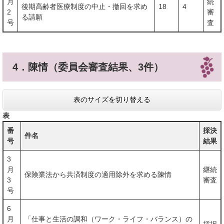
月
続
後期高齢者医療制度の中止・撤回を求め
18
4
2
審
る請願
号
査
4．陳情（委員会審査結果、3件）
表のサイズを切り替える
表
番
採決
件名
号
結果
3
月
継続
保険業法から共済制度の適用除外を求める陳情
3
審査
号
6
月
「仕事と生活の調和（ワーク・ライフ・バランス）の