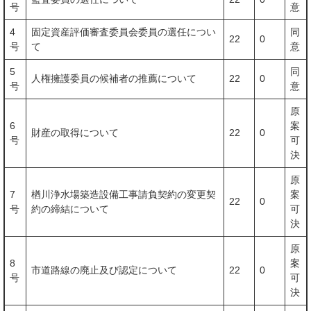
号
意
4
固定資産評価審査委員会委員の選任につい
同
22
0
号
て
意
5
同
人権擁護委員の候補者の推薦について
22
0
号
意
原
6
案
財産の取得について
22
0
号
可
決
原
7
楢川浄水場築造設備工事請負契約の変更契
案
22
0
号
約の締結について
可
決
原
8
案
市道路線の廃止及び認定について
22
0
号
可
決