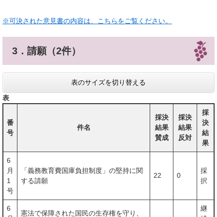
※可決された意見書の内容は、こちらをご覧ください。
3．請願（2件）
表のサイズを切り替える
表
採
採決
採決
番
決
件名
結果
結果
号
結
賛成
反対
果
6
月
「義務教育費国庫負担制度」の堅持に関
採
22
0
1
する請願
択
号
6
継
憲法で保障された国民の生存権を守り、