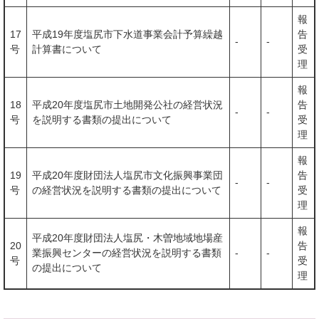
報
17
平成19年度塩尻市下水道事業会計予算繰越
告
-
-
号
計算書について
受
理
報
18
平成20年度塩尻市土地開発公社の経営状況
告
-
-
号
を説明する書類の提出について
受
理
報
19
平成20年度財団法人塩尻市文化振興事業団
告
-
-
号
の経営状況を説明する書類の提出について
受
理
報
平成20年度財団法人塩尻・木曽地域地場産
20
告
業振興センターの経営状況を説明する書類
-
-
号
受
の提出について
理