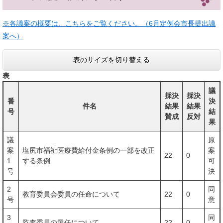
※各議案の概要は、こちらをご覧ください。（6月定例会市長提出議
案へ）
表のサイズを切り替える
表
議
採決
採決
番
決
件名
結果
結果
号
結
賛成
反対
果
議
原
案
塩尻市福祉医療費給付金条例の一部を改正
案
22
0
1
する条例
可
号
決
2
同
教育委員会委員の任命について
22
0
号
意
3
同
監査委員の選任について
22
0