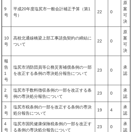
原
9
平成20年度塩尻市一般会計補正予算（第1
案
22
0
号
号）
可
決
原
10
高校北通線橋梁上部工事請負契約の締結に
案
22
0
号
ついて
可
決
報
告
塩尻市消防団員等公務災害補償条例の一部
承
23
0
1
を改正する条例の専決処分報告について
認
号
2
塩尻市手数料徴収条例の一部を改正する条
承
23
0
号
例の専決処分報告について
認
3
塩尻市税条例の一部を改正する条例の専決
承
19
4
号
処分報告について
認
4
塩尻市国民健康保険税条例の一部を改正す
承
23
0
号
る条例の専決処分報告について
認