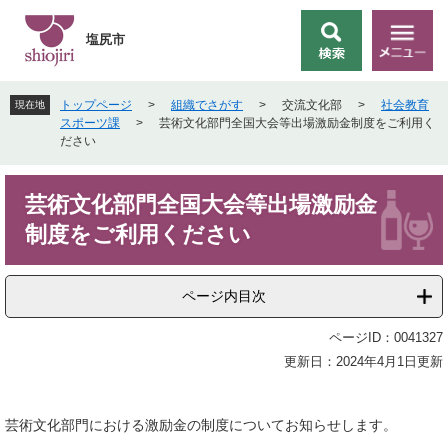
ペ
メ
ー
ニ
塩尻市
検
メ
ジ
ュ
索
ニ
の
ー
ュ
先
を
トップページ
>
組織でさがす
>
交流文化部
>
社会教育
現在地
ー
頭
飛
スポーツ課
>
芸術文化部門全国大会等出場激励金制度をご利用く
で
ば
ださい
す
し
。
て
本
本
芸術文化部門全国大会等出場激励金
文
文
制度をご利用ください
へ
ページ内目次
ページID：0041327
更新日：2024年4月1日更新
芸術文化部門における激励金の制度についてお知らせします。