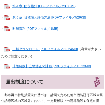
・
第４章_防災指針 [PDFファイル／23.38MB]
・
第５章_目標値と評価方法 [PDFファイル／526KB]
・
附属資料 [PDFファイル／1MB]
一括ダウンロード [PDFファイル／36.24MB]
（容量が大きい
ためご注意ください）
【概要版】立地適正化計画 [PDFファイル／13.23MB]
届出制度について
都市再生特別措置法に基づき、計画で定めた都市機能誘導区域や居
住誘導区域の区域外において、一定規模以上の誘導施設や住宅の開