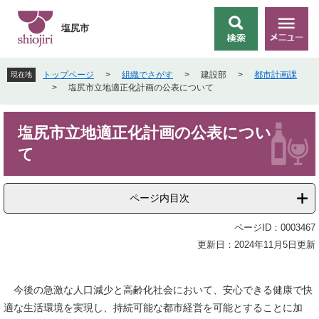
ペ
メ
ー
ニ
塩尻市
検
メ
ジ
ュ
索
ニ
の
ー
ュ
先
を
トップページ
>
組織でさがす
>
建設部
>
都市計画課
現在地
ー
頭
飛
>
塩尻市立地適正化計画の公表について
で
ば
す
し
本
。
て
塩尻市立地適正化計画の公表につい
文
本
て
文
へ
ページ内目次
ページID：0003467
更新日：2024年11月5日更新
今後の急激な人口減少と高齢化社会において、安心できる健康で快
適な生活環境を実現し、持続可能な都市経営を可能とすることに加