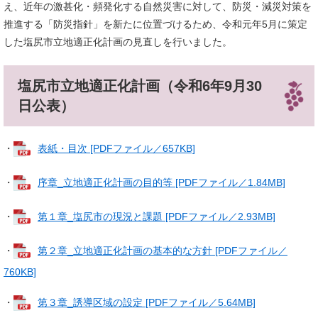
え、近年の激甚化・頻発化する自然災害に対して、防災・減災対策を
推進する「防災指針」を新たに位置づけるため、令和元年5月に策定
した塩尻市立地適正化計画の見直しを行いました。
塩尻市立地適正化計画（令和6年9月30
日公表）
・
表紙・目次 [PDFファイル／657KB]
・
序章_立地適正化計画の目的等 [PDFファイル／1.84MB]
・
第１章_塩尻市の現況と課題 [PDFファイル／2.93MB]
・
第２章_立地適正化計画の基本的な方針 [PDFファイル／
760KB]
・
第３章_誘導区域の設定 [PDFファイル／5.64MB]