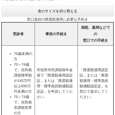
表のサイズを切り替える
窓口負担の限度額適用に必要な手続き
病院、薬局などで
受診者
事前の手続き
の
窓口での手続き
70歳未満の
方
70～74歳
で、住民税
市役所市民課国保年金
「限度額適用認定
課税標準額
係で「限度額適用認定
証」または「限度
が145万円
証」または「限度額適
額適用・標準負担
以上690万
用・標準負担額減額認
額減額認定証」を
円未満の方
定証」を申請してくだ
窓口で提示してく
70～74歳
さい。
ださい。
で、住民税
非課税世帯
の方