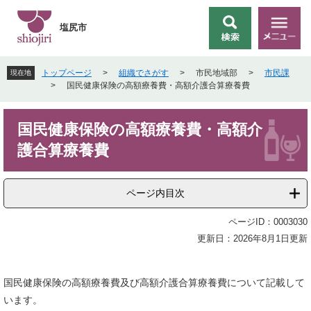
ペ
メ
ー
ニ
塩尻市
検
メ
ジ
ュ
索
ニ
の
ー
ュ
先
を
トップページ
>
組織でさがす
>
市民地域部
>
市民課
現在地
ー
頭
飛
>
国民健康保険の高額療養費・高額介護合算療養費
で
ば
す
し
本
。
て
国民健康保険の高額療養費・高額介
文
本
護合算療養費
文
へ
ページ内目次
ページID：0003030
更新日：2026年8月1日更新
国民健康保険の高額療養費及び高額介護合算療養費について記載して
います。