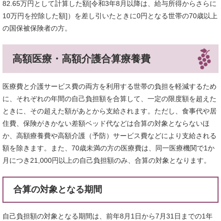
82.65万円として計算した額[令和3年8月以降は、給与所得からさらに
10万円を控除した額]）を差し引いたときに0円となる世帯の70歳以上
の国保被保険者の方。
高額医療・高額介護合算療養費
医療費と介護サービス費の両方を利用する世帯の負担を軽減するため
に、それぞれの年間の自己負担額を合算して、一定の限度額を超えた
ときに、その超えた額があとから支給されます。ただし、食事代や居
住費、保険がきかない差額ベッド代などは合算の対象とならないほ
か、高額療養費や高額介護（予防）サービス費などにより支給される
額を除きます。また、70歳未満の方の医療費は、同一医療機関で1か
月につき21,000円以上の自己負担額のみ、合算の対象となります。
合算の対象となる期間
自己負担額の対象となる期間は、前年8月1日から7月31日までの1年