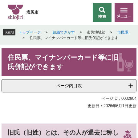
ペ
メ
ー
ニ
塩尻市
検
メ
ジ
ュ
索
ニ
の
ー
ュ
先
を
トップページ
>
組織でさがす
>
市民地域部
>
市民課
現在地
ー
頭
飛
>
住民票、マイナンバーカード等に旧氏併記ができます
で
ば
す
し
本
。
て
住民票、マイナンバーカード等に旧
文
本
氏併記ができます
文
へ
ページ内目次
ページID：0002904
更新日：2026年6月1日更新
旧氏（旧姓）とは、その人が過去に称し