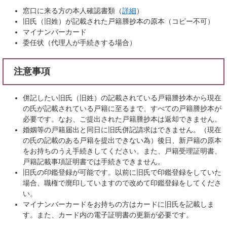
窓口に来る方の本人確認書類（
詳細
）
旧氏（旧姓）が記載された戸籍謄抄本の原本（コピー不可）
マイナンバーカード
委任状（代理人が手続きする場合）
注意事項
併記したい旧氏（旧姓）の記載されている戸籍謄抄本から現在
の氏が記載されている戸籍に至るまで、すべての戸籍謄抄本が
必要です。なお、ご提出された戸籍謄抄本は返却できません。
婚姻等の戸籍届出と同日に旧氏併記請求はできません。（現在
の氏の記載のある戸籍を提出できない為）後日、新戸籍の原本
をお持ちのうえ手続きしてください。また、戸籍受理証明書、
戸籍記載事項証明書では手続きできません。
旧氏の印鑑登録が可能です。以前に旧氏で印鑑登録をしていた
場合、職権で廃印していますので改めて印鑑登録をしてくださ
い。
マイナンバーカードをお持ちの方はカードに旧氏を記載しま
す。また、カード内の電子証明書の更新が必要です。