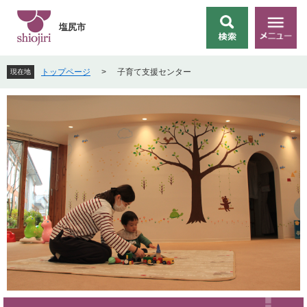
ペ
メ
ー
ニ
塩尻市
検
メ
ジ
ュ
索
ニ
の
ー
ュ
先
を
トップページ
>
子育て支援センター
現在地
ー
頭
飛
で
ば
す
し
。
て
本
文
へ
本