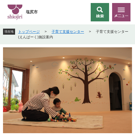
ペ
メ
ー
ニ
塩尻市
検
メ
ジ
ュ
索
ニ
の
ー
ュ
先
を
トップページ
>
子育て支援センター
>
子育て支援センター
現在地
ー
頭
飛
(えんぱーく)施設案内
で
ば
す
し
。
て
本
文
へ