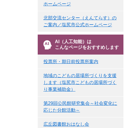
ホームページ
北部交流センター（えんてらす）の
ご案内／塩尻市公式ホームページ
AI（人工知能）は
こんなページをおすすめします
投票所・期日前投票所案内
地域のこどもの居場所づくりを支援
します（塩尻市こどもの居場所づく
り事業補助金）
第29回公民館研究集会～社会変化に
応じた分館活動～
広丘図書館おはなし会