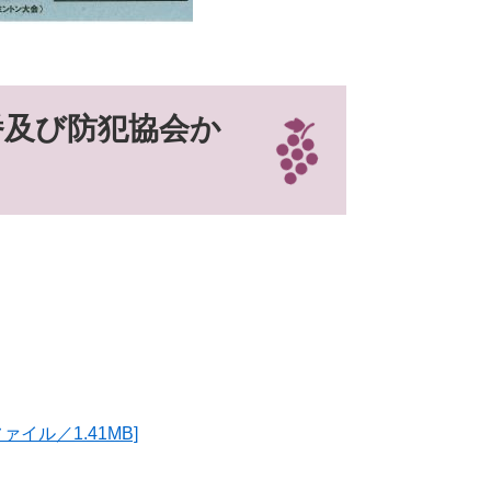
番及び防犯協会か
イル／1.41MB]