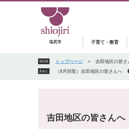
ペ
メ
ー
ニ
ジ
ュ
の
ー
先
を
頭
飛
塩尻市
子育て・教育
で
ば
す
し
。
て
トップページ
>
吉田地区の皆さ
現在地
本
（8月回覧）吉田地区の皆さんへ
足あと
文
へ
吉田地区の皆さんへ