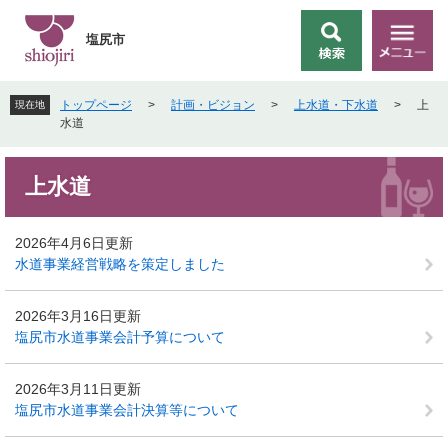
ペ
メ
ー
ニ
塩尻市
検
メ
ジ
ュ
索
ニ
の
ー
ュ
先
を
トップページ
>
計画・ビジョン
>
上水道・下水道
>
上
現在地
ー
頭
飛
水道
で
ば
す
し
本
。
て
上水道
文
本
文
へ
2026年4月6日更新
水道事業経営戦略を策定しました
2026年3月16日更新
塩尻市水道事業会計予算について
2026年3月11日更新
塩尻市水道事業会計決算等について