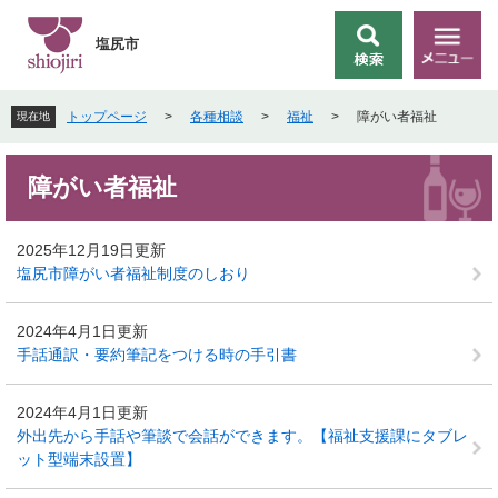
ペ
メ
ー
ニ
塩尻市
検
メ
ジ
ュ
索
ニ
の
ー
ュ
先
を
トップページ
>
各種相談
>
福祉
>
障がい者福祉
現在地
ー
頭
飛
で
ば
本
す
し
障がい者福祉
文
。
て
本
文
2025年12月19日更新
へ
塩尻市障がい者福祉制度のしおり
2024年4月1日更新
手話通訳・要約筆記をつける時の手引書
2024年4月1日更新
外出先から手話や筆談で会話ができます。【福祉支援課にタブレ
ット型端末設置】