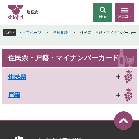
ペ
メ
ー
ニ
塩尻市
検
メ
ジ
ュ
索
ニ
の
ー
ュ
先
を
トップページ
>
各種相談
>
住民票・戸籍・マイナンバーカー
現在地
ー
頭
飛
ド
で
ば
す
し
本
。
て
住民票・戸籍・マイナンバーカード
文
本
文
へ
住民票
戸籍