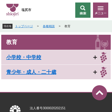
ペ
メ
ー
ニ
塩尻市
検
メ
ジ
ュ
索
ニ
の
ー
ュ
先
を
トップページ
>
各種相談
>
教育
現在地
ー
頭
飛
で
ば
本
す
し
教育
文
。
て
本
文
小学校・中学校
へ
青少年・成人・二十歳
法人番号3000020202151