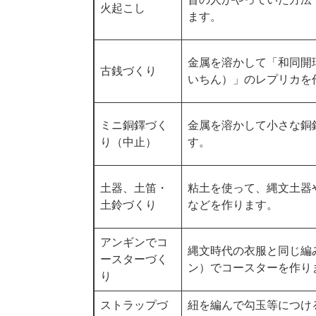
火起こし
ます。
金属を溶かして「和同開
古銭づくり
いちん）」のレプリカを
ミニ銅鐸づく
金属を溶かして小さな銅
り（中止）
す。
土器、土笛・
粘土を使って、縄文土器
土鈴づくり
などを作ります。
アンギンでコ
縄文時代の衣服と同じ編
ースターづく
ン）でコースターを作り
り
ストラップづ
紐を編んで勾玉等につけ