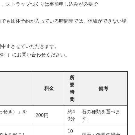
り、ストラップづくりは事前申し込みが必要で
す。
予約が入っている時間帯では、体験ができない場
す。
させていただきます。
3301）にお問い合わせください。
所
要
料金
備考
時
間
っせき）」を
約4
石の種類を選べま
200円
0分
す。
10
で火を起こし
雨天・強風の場合