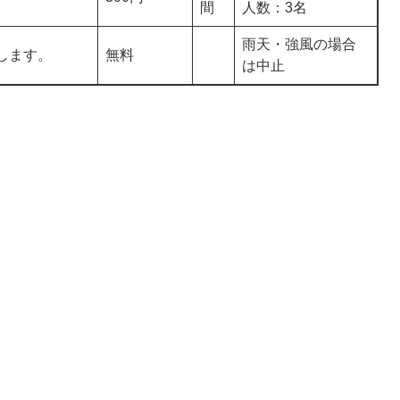
。
間
人数：3名
雨天・強風の場合
します。
無料
は中止