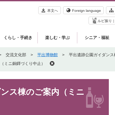
本文へ
Foreign language
ルビ振り
くらし・手続き
楽しむ・学ぶ
シニア・福祉
>
交流文化部
>
平出博物館
>
平出遺跡公園ガイダンス
（ミニ銅鐸づくり中止）
ダンス棟のご案内（ミニ