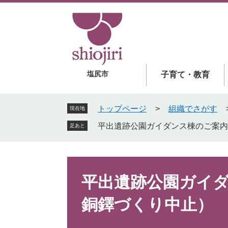
ペ
メ
ー
ニ
ジ
ュ
の
ー
先
を
頭
飛
塩尻市
子育て・教育
で
ば
す
し
。
て
トップページ
>
組織でさがす
現在地
本
平出遺跡公園ガイダンス棟のご案内
足あと
文
へ
本
文
平出遺跡公園ガイ
銅鐸づくり中止）