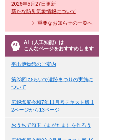
2026年5月27日更新
新たな防災気象情報について
重要なお知らせの一覧へ
AI（人工知能）は
こんなページをおすすめします
平出博物館のご案内
第23回 ひらいで遺跡まつりの実施に
ついて
広報塩尻令和7年11月号テキスト版 1
2ページから13ページ
おうちで勾玉（まがたま）を作ろう