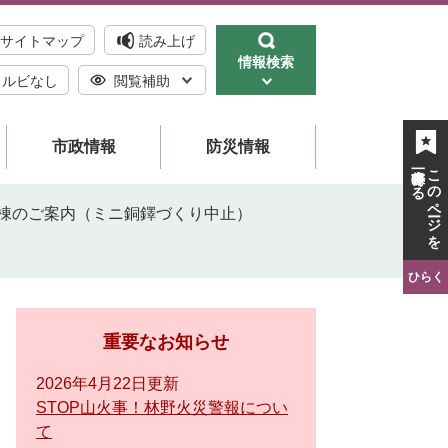
サイトマップ
読み上げ
情報検索
ルビなし
閲覧補助
市政情報
防災情報
一時保存する
このページを
棟のご案内（ミニ銅鐸づくり中止）
ひらく
重要なお知らせ
2026年4月22日更新
STOP山火事！林野火災警報につい
て