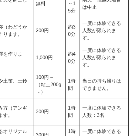
無料
～1
は中止
5分
一度に体験できる
珎（わどうか
約3
200円
人数が限られま
作ります。
0分
す。
一度に体験できる
鐸を作りま
約4
1,000円
人数が限られま
0分
す。
100円～
や土笛、土鈴
1時
当日の持ち帰りは
（粘土200g
間
できません。
～）
み方（アンギ
1時
一度に体験できる
300円
ます。
間
人数：3名
るオリジナル
1時
一度に体験できる
300円