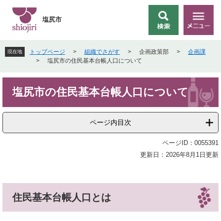
ペ
メ
ー
ニ
塩尻市
検
メ
ジ
ュ
索
ニ
の
ー
ュ
先
を
トップページ
>
組織でさがす
>
企画政策部
>
企画課
現在地
ー
頭
飛
>
塩尻市の住民基本台帳人口について
で
ば
す
し
本
。
て
塩尻市の住民基本台帳人口について
文
本
文
へ
ページ内目次
ページID：0055391
更新日：2026年8月1日更新
住民基本台帳人口とは