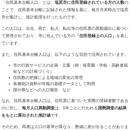
「住民基本台帳人口」とは、
塩尻市に住民登録されている方の人数
の
ことで、住民基本台帳に記録された情報を基に、毎月月末時点で塩尻
市が集計し、統計処理を行ったものです。
この人口は、出生、死亡、転入、転出等の住民票の異動届出に基づい
て管理されており、市に住んでいる方の
「住民登録上の人口」
を表し
ています。
また、住民基本台帳人口は、以下のような目的で活用されています。
市の行政サービスの企画・立案（例：保育園・学校・高齢者福
祉などの計画づくり）
住民数の把握による地域の変化の管理
各種統計資料や年報の基礎データとして利用
国や県などへの人口報告 など
なお、住民基本台帳人口は、住民票に基づいた実際の登録者数である
のに対し、
毎月人口異動調査
は、5年ごとに行われる
国勢調査の結果
をもとに算出された推計値
です。
そのため、両者は人口の基準が異なり、数値に差が出ることがありま