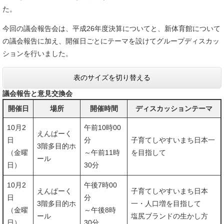
た。
今回の議会報告会は、平成26年度決算についてと、新体育館について
の議会報告に加え、開催日ごとにテーマを設けてグループディスカッ
ションを行いました。
表のサイズを切り替える
議会報告と意見交換会
開催日
場所
開催時間
ディスカッションテーマ
10月2
午前10時00
えんぱーく
日
分
子育てしやすいまち日本一
3階多目的ホ
（金曜
～午前11時
を目指して
ール
日）
30分
10月2
午後7時00
えんぱーく
子育てしやすいまち日本
日
分
3階多目的ホ
一・人口増を目指して
（金曜
～午後8時
ール
塩尻ブランドの生かし方
日）
30分