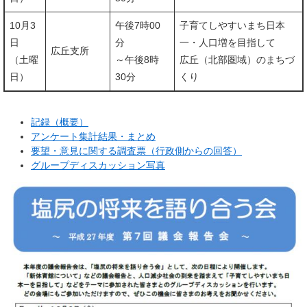
10月3
午後7時00
子育てしやすいまち日本
日
分
一・人口増を目指して
広丘支所
（土曜
～午後8時
広丘（北部圏域）のまちづ
日）
30分
くり
記録（概要）
アンケート集計結果・まとめ
要望・意見に関する調査票（行政側からの回答）
グループディスカッション写真