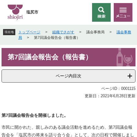
ペ
メ
ー
ニ
塩尻市
検
メ
ジ
ュ
索
ニ
の
ー
ュ
先
を
トップページ
>
組織でさがす
>
議会事務局
>
議会事務
現在地
ー
頭
飛
局
>
第7回議会報告会（報告書）
で
ば
す
し
本
。
て
第7回議会報告会（報告書）
文
本
文
へ
ページ内目次
ページID：0001115
更新日：2021年6月28日更新
第7回議会報告会を開催しました。
市民に開かれた、親しみのある議会活動を進めるため、第7回議会報
告会を「塩尻市の将来を語り合う会」として、次の日程で開催しまし