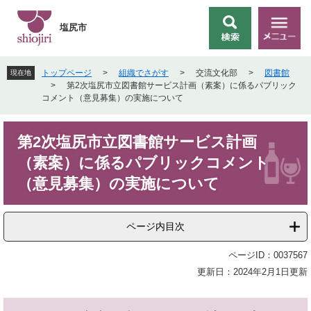
ペ
メ
ー
ニ
塩尻市
検
メ
ジ
ュ
索
ニ
の
ー
ュ
先
を
トップページ
>
組織でさがす
>
交流文化部
>
図書館
現在地
ー
頭
飛
>
第2次塩尻市立図書館サービス計画（素案）に係るパブリック
で
ば
コメント（意見募集）の実施について
す
し
。
て
本
本
第2次塩尻市立図書館サービス計画
文
文
（素案）に係るパブリックコメント
へ
（意見募集）の実施について
ページ内目次
ページID：0037567
更新日：2024年2月1日更新