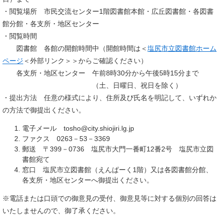
・閲覧場所 市民交流センター1階図書館本館・広丘図書館・各図書
館分館・各支所・地区センター
・閲覧時間
図書館 各館の開館時間中（開館時間は＜
塩尻市立図書館ホーム
ページ
＜外部リンク＞
＞からご確認ください）
各支所・地区センター 午前8時30分から午後5時15分まで
（土、日曜日、祝日を除く）
・提出方法 任意の様式により、住所及び氏名を明記して、いずれか
の方法で御提出ください。
電子メール tosho@city.shiojiri.lg.jp
ファクス 0263－53－3369
郵送 〒399－0736 塩尻市大門一番町12番2号 塩尻市立図
書館宛て
窓口 塩尻市立図書館（えんぱーく1階）又は各図書館分館、
各支所・地区センターへ御提出ください。
※電話または口頭での御意見の受付、御意見等に対する個別の回答は
いたしませんので、御了承ください。