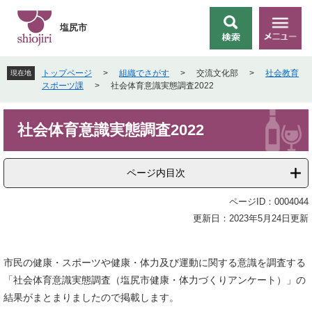
ペ
メ
ー
ニ
塩尻市
検
メ
ジ
ュ
索
ニ
の
ー
ュ
先
を
トップページ
>
組織でさがす
>
交流文化部
>
社会教育
現在地
ー
頭
飛
スポーツ課
>
社会体育意識実態調査2022
で
ば
す
し
本
。
て
社会体育意識実態調査2022
文
本
文
へ
ページ内目次
ページID：0004044
更新日：2023年5月24日更新
市民の健康・スポーツや健康・体力及び運動に関する意識を調査する
「社会体育意識実態調査（塩尻市健康・体力づくりアンケート）」の
結果がまとまりましたので掲載します。