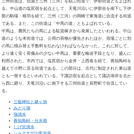
三州街道は、信濃と三州（三河）を結ぶ街道で、伊那街道ともよばれ
る。中山道の塩尻宿を起点として、天竜川沿いに伊那谷を南下し下伊
那の駒場・根羽を経て、三州（三河）の岡崎で東海道に合流する街道
である。また、この街道は「中馬の道」ともよばれている。
中馬は、農民たちの馬による駄賃稼ぎから発展したといわれる。中山
道のような本街道では、公用の荷物が優先されたほか、宿場ごとに別
の馬に積み替え手数料を払わなければならなかった。これに対して、
より速く安く荷傷みの少ない中馬は、重要な輸送手段となり、盛んに
利用された。市内では、塩尻宿から金井・上西条を経て、善知鳥峠を
越えて小野に至る街道である。この部分は、古代に制定された東山道
とも一致するといわれている。下諏訪宿を起点として諏訪湖岸を北か
ら西に廻り、天竜川沿いに南下する三州街道と辰野町で合流してい
る。
三嶽神社と姥ヶ池
みどり湖
強清水
善知鳥峠・分水嶺
しげ沢清水
シャクナゲの常光寺