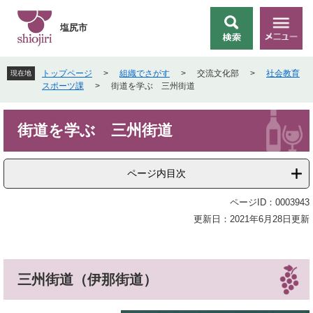
ペ
メ
ー
ニ
塩尻市
検
メ
ジ
ュ
索
ニ
の
ー
ュ
先
を
トップページ
>
組織でさがす
>
交流文化部
>
社会教育
現在地
ー
頭
飛
スポーツ課
>
街道を学ぶ 三州街道
で
ば
す
し
本
。
て
街道を学ぶ 三州街道
文
本
文
へ
ページ内目次
ページID：0003943
更新日：2021年6月28日更新
三州街道（伊那街道）