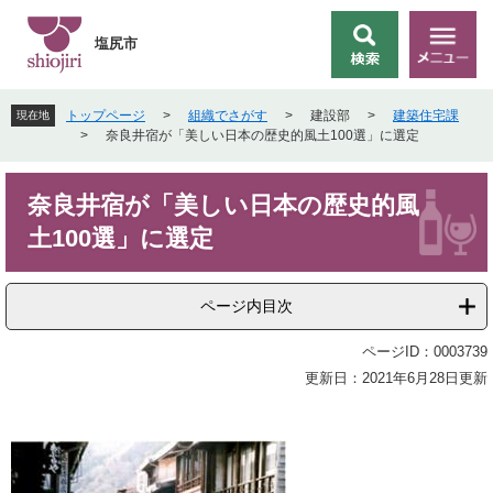
ペ
メ
ー
ニ
塩尻市
検
メ
ジ
ュ
索
ニ
の
ー
ュ
先
を
トップページ
>
組織でさがす
>
建設部
>
建築住宅課
現在地
ー
頭
飛
>
奈良井宿が「美しい日本の歴史的風土100選」に選定
で
ば
す
し
本
。
て
奈良井宿が「美しい日本の歴史的風
文
本
土100選」に選定
文
へ
ページ内目次
ページID：0003739
更新日：2021年6月28日更新