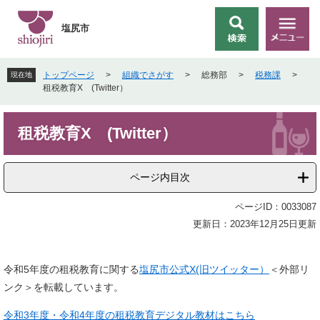
ペ
メ
ー
ニ
塩尻市
検
メ
ジ
ュ
索
ニ
の
ー
ュ
先
を
トップページ
>
組織でさがす
>
総務部
>
税務課
>
現在地
ー
頭
飛
租税教育X (Twitter）
で
ば
す
し
本
。
て
租税教育X (Twitter）
文
本
文
へ
ページ内目次
ページID：0033087
更新日：2023年12月25日更新
令和5年度の租税教育に関する
塩尻市公式X(旧ツイッター）
＜外部リ
ンク＞
を転載しています。
令和3年度・令和4年度の租税教育デジタル教材はこちら