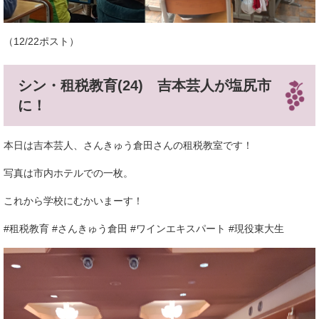
（12/22ポスト）
シン・租税教育(24) 吉本芸人が塩尻市
に！
本日は吉本芸人、さんきゅう倉田さんの租税教室です！
写真は市内ホテルでの一枚。
これから学校にむかいまーす！
#租税教育 #さんきゅう倉田 #ワインエキスパート #現役東大生