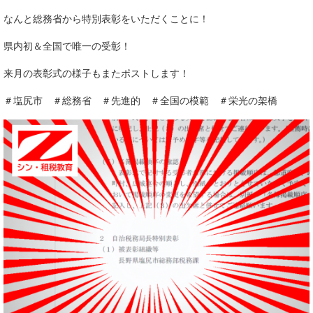
なんと総務省から特別表彰をいただくことに！
県内初＆全国で唯一の受彰！
来月の表彰式の様子もまたポストします！
＃塩尻市 ＃総務省 ＃先進的 ＃全国の模範 ＃栄光の架橋