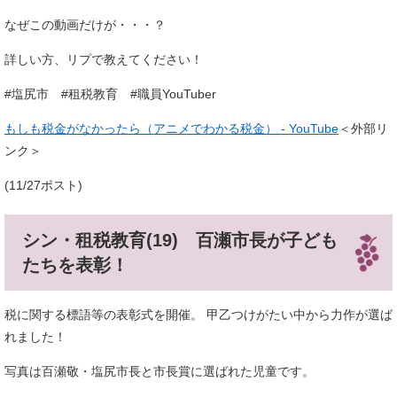
なぜこの動画だけが・・・？
詳しい方、リプで教えてください！
#塩尻市 #租税教育 #職員YouTuber
もしも税金がなかったら（アニメでわかる税金） - YouTube
＜外部リ
ンク＞
(11/27ポスト)
シン・租税教育(19) 百瀬市長が子ども
たちを表彰！
税に関する標語等の表彰式を開催。 甲乙つけがたい中から力作が選ば
れました！
写真は百瀬敬・塩尻市長と市長賞に選ばれた児童です。