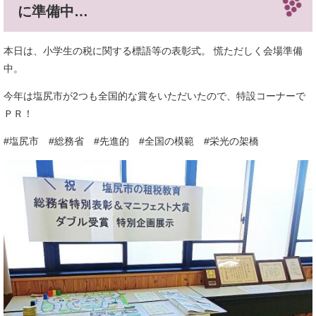
に準備中…
本日は、小学生の税に関する標語等の表彰式。 慌ただしく会場準備
中。
今年は塩尻市が2つも全国的な賞をいただいたので、特設コーナーで
ＰＲ！
#塩尻市 #総務省 #先進的 #全国の模範 #栄光の架橋