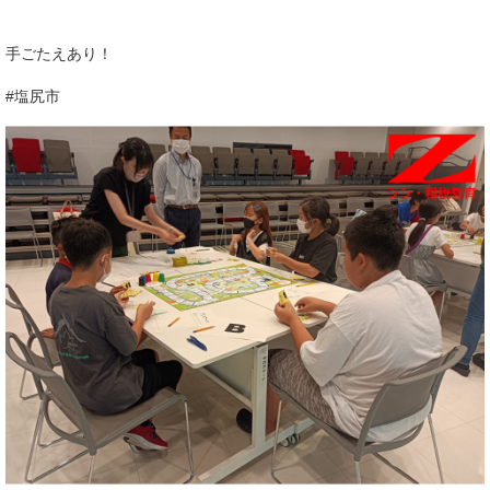
手ごたえあり！
#塩尻市