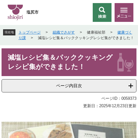
ペ
メ
ー
ニ
塩尻市
検
メ
ジ
ュ
索
ニ
の
ー
ュ
先
を
トップページ
>
組織でさがす
>
健康福祉部
>
健康づく
現在地
ー
頭
飛
り課
>
減塩レシピ集＆パッククッキングレシピ集ができました！
で
ば
す
し
本
。
て
減塩レシピ集＆パッククッキング
文
本
レシピ集ができました！
文
へ
ページ内目次
ページID：0059373
更新日：2025年12月23日更新