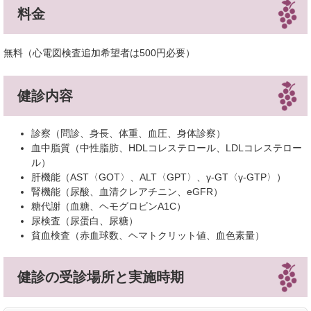
料金
無料（心電図検査追加希望者は500円必要）
健診内容
診察（問診、身長、体重、血圧、身体診察）
血中脂質（中性脂肪、HDLコレステロール、LDLコレステロー
ル）
肝機能（AST〈GOT〉、ALT〈GPT〉、γ‐GT〈γ‐GTP〉）
腎機能（尿酸、血清クレアチニン、eGFR）
糖代謝（血糖、ヘモグロビンA1C）
尿検査（尿蛋白、尿糖）
貧血検査（赤血球数、ヘマトクリット値、血色素量）
健診の受診場所と実施時期