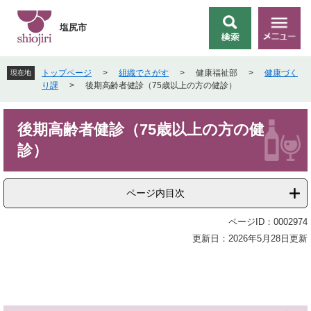
ペ
メ
ー
ニ
塩尻市
検
メ
ジ
ュ
索
ニ
の
ー
ュ
先
を
トップページ
>
組織でさがす
>
健康福祉部
>
健康づく
現在地
ー
頭
飛
り課
>
後期高齢者健診（75歳以上の方の健診）
で
ば
す
し
本
。
て
後期高齢者健診（75歳以上の方の健
文
本
診）
文
へ
ページ内目次
ページID：0002974
更新日：2026年5月28日更新