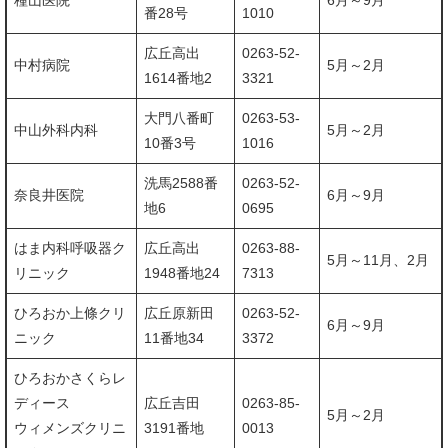
種山医院
6月～9月
番28号
1010
広丘高出
0263-52-
中村病院
5月～2月
1614番地2
3321
大門八番町
0263-53-
中山外科内科
5月～2月
10番3号
1016
洗馬2588番
0263-52-
奈良井医院
6月～9月
地6
0695
はま内科呼吸器ク
広丘高出
0263-88-
5月～11月、2月
リニック
1948番地24
7313
ひろおか上條クリ
広丘原新田
0263-52-
6月～9月
ニック
11番地34
3372
ひろおかさくらレ
ディース
広丘吉田
0263-85-
5月～2月
ウィメンズクリニ
3191番地
0013