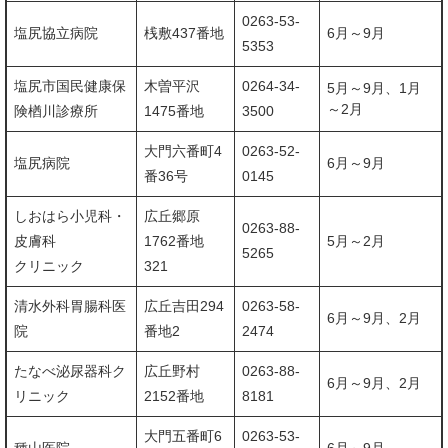
0263-53-
塩尻協立病院
桟敷437番地
6月～9月
5353
塩尻市国民健康保
木曽平沢
0264-34-
5月～9月、1月
～2月
険楢川診療所
1475番地
3500
大門六番町4
0263-52-
塩尻病院
6月～9月
番36号
0145
しおはら小児科・
広丘郷原
0263-88-
皮膚科
1762番地
5月～2月
5265
クリニック
321
清水外科胃腸科医
広丘吉田294
0263-58-
6月～9月、2月
院
番地2
2474
たなべ泌尿器科ク
広丘野村
0263-88-
6月～9月、2月
リニック
2152番地
8181
大門五番町6
0263-53-