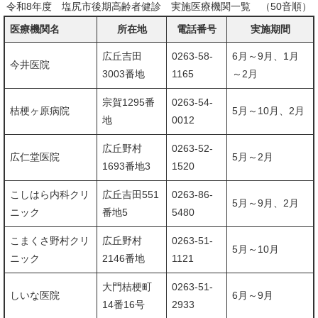
令和8年度 塩尻市後期高齢者健診 実施医療機関一覧 （50音順）
医療機関名
所在地
電話番号
実施期間
広丘吉田
0263-58-
6月～9月、1月
今井医院
3003番地
1165
～2月
宗賀1295番
0263-54-
桔梗ヶ原病院
5月～10月、2月
地
0012
広丘野村
0263-52-
広仁堂医院
5月～2月
1693番地3
1520
こしはら内科クリ
広丘吉田551
0263-86-
5月～9月、2月
ニック
番地5
5480
こまくさ野村クリ
広丘野村
0263-51-
5月～10月
ニック
2146番地
1121
大門桔梗町
0263-51-
しいな医院
6月～9月
14番16号
2933