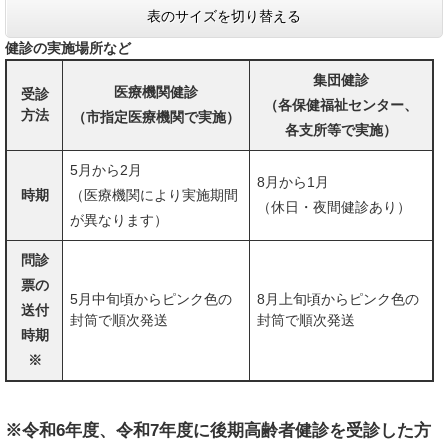
表のサイズを切り替える
健診の実施場所など
集団健診
医療機関健診
受診
（各保健福祉センター、
方法
（市指定医療機関で実施）
各支所等で実施）
5月から2月
8月から1月
時期
（医療機関により実施期間
（休日・夜間健診あり）
が異なります）
問診
票の
5月中旬頃からピンク色の
8月上旬頃からピンク色の
送付
封筒で順次発送
封筒で順次発送
時期
※
※令和6年度、令和7年度に後期高齢者健診を受診した方