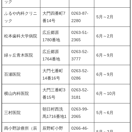
ック
ふるや内科クリニ
大門四番町7
0263-87-
5月～2月
ック
番14号
2280
広丘郷原
0263-51-
松本歯科大学病院
6月～2月
1780番地
2365
広丘郷原
0263-52-
緑ヶ丘青木医院
6月～9月
1764番地
3777
大門七番町
0263-52-
百瀬医院
6月～9月
14番16号
0286
大門三番町3
0263-52-
横山内科医院
6月～10月
番15号
3181
朝日村西洗
0263-99-
三村医院
5月～6月
馬1716番地1
2065
両小野診療所（辰
辰野町小野
0266-46-
5月～2月