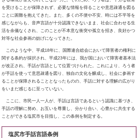
を受けることが保障されず、必要な情報を得ることや意思疎通を図る
ことに困難を抱えてきた。また、多くの不便や不安、時には不平等を
感じながらも、音声言語が十分認識できないまま、社会に合わせる生
活を余儀なくされ、このことが不本意な衝突や孤立を招き、良好かつ
対等な社会参画の妨げになってきた。
このような中、平成18年に、国際連合総会において障害者の権利に
関する条約が採択され、平成23年には、我が国において障害者基本法
が改正され、手話が言語として位置づけられた。これにより、ろう者
が手話を使って意思疎通を図り、独自の文化を醸成し、社会に参画す
ることが保障されることとなったものの、手話に対する理解の広がり
をいまだ感じるに至っていない。
ここに、市民一人一人が、手話は言語であるという認識に基づき、
手話の理解に努め、お互いを尊重し、分かり合い、心豊かに共生する
ことができる塩尻市を目指し、この条例を制定する。
塩尻市手話言語条例