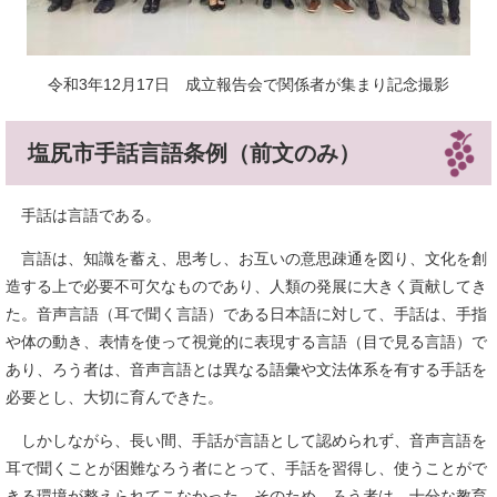
令和3年12月17日 成立報告会で関係者が集まり記念撮影
塩尻市手話言語条例（前文のみ）
手話は言語である。
言語は、知識を蓄え、思考し、お互いの意思疎通を図り、文化を創
造する上で必要不可欠なものであり、人類の発展に大きく貢献してき
た。音声言語（耳で聞く言語）である日本語に対して、手話は、手指
や体の動き、表情を使って視覚的に表現する言語（目で見る言語）で
あり、ろう者は、音声言語とは異なる語彙や文法体系を有する手話を
必要とし、大切に育んできた。
しかしながら、長い間、手話が言語として認められず、音声言語を
耳で聞くことが困難なろう者にとって、手話を習得し、使うことがで
きる環境が整えられてこなかった。そのため、ろう者は、十分な教育