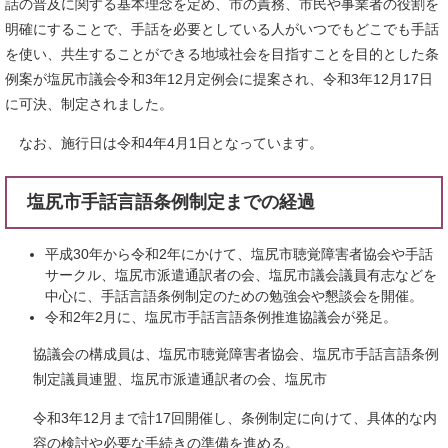
話の普及に関する基本理念を定め、市の責務、市民や事業者の役割を
明確にすることで、手話を必要としている人がいつでもどこでも手話
を使い、共生することができる地域社会を目指すことを目的とした条
例案が塩尻市議会令和3年12月定例会に提案され、令和3年12月17日
に可決、制定されました。
なお、施行日は令和4年4月1日となっています。
塩尻市手話言語条例制定までの経過
平成30年から令和2年にかけて、塩尻市聴覚障害者協会や手話
サークル、塩尻市派遣通訳者の会、塩尻市議会議員有志などを
中心に、手話言語条例制定のための勉強会や懇談会を開催。
令和2年2月に、塩尻市手話言語条例推進協議会が発足。
協議会の構成員は、塩尻市聴覚障害者協会、塩尻市手話言語条例
制定議員連盟、塩尻市派遣通訳者の会、塩尻市
令和3年12月まで計17回開催し、条例制定に向けて、具体的な内
容の検討や必要な手続きの準備を進める。