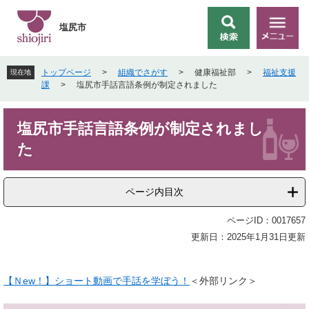
ペ
メ
ー
ニ
塩尻市
検
メ
ジ
ュ
索
ニ
の
ー
ュ
先
を
トップページ
>
組織でさがす
>
健康福祉部
>
福祉支援
現在地
ー
頭
飛
課
>
塩尻市手話言語条例が制定されました
で
ば
す
し
本
。
て
塩尻市手話言語条例が制定されまし
文
本
た
文
へ
ページ内目次
ページID：0017657
更新日：2025年1月31日更新
【Ｎew！】ショート動画で手話を学ぼう！
＜外部リンク＞