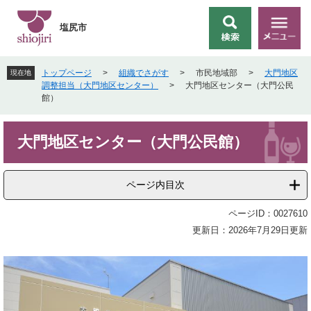
ペ
メ
ー
ニ
塩尻市
検
メ
ジ
ュ
索
ニ
の
ー
ュ
先
を
トップページ
>
組織でさがす
>
市民地域部
>
大門地区
現在地
ー
頭
飛
調整担当（大門地区センター）
>
大門地区センター（大門公民
で
ば
館）
す
し
。
て
本
本
大門地区センター（大門公民館）
文
文
へ
ページ内目次
ページID：0027610
更新日：2026年7月29日更新