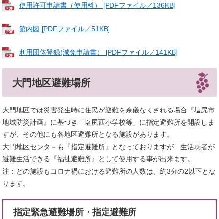
使用許可申請書（使用料） [PDFファイル／136KB]
館内図 [PDFファイル／51KB]
利用団体登録(減免申請書） [PDFファイル／141KB]
大門地区避難場所
大門地区では災害発生時に住民が避難を余儀なくされる場合『塩尻市
地域防災計画』に基づき「塩尻西小学校等」に指定避難所を開設しま
すが、その他にも各地区避難所となる施設があります。
大門地区センタ－も『指定避難所』となっておりますが、生活弱者が
避難生活できる『福祉避難所』として使用する事が出来ます。
注：どの施設もコロナ禍における避難所の人数は、約3分の2以下とな
ります。
指定緊急避難場所・指定避難所