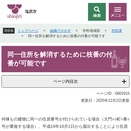
ペ
メ
ー
ニ
塩尻市
検
メ
ジ
ュ
索
ニ
の
ー
ュ
先
を
トップページ
>
組織でさがす
>
市民地域部
>
市民課
現在地
ー
頭
飛
>
同一住所を解消するために枝番の付番が可能です
で
ば
す
し
本
。
て
同一住所を解消するために枝番の付
文
本
番が可能です
文
へ
ページ内目次
ページID：0002915
更新日：2025年12月2日更新
何棟もの建物に同一の住居番号が付けられている場合（大門○○町○番○
号が重複する場合）、平成19年10月1日から届出することにより住居