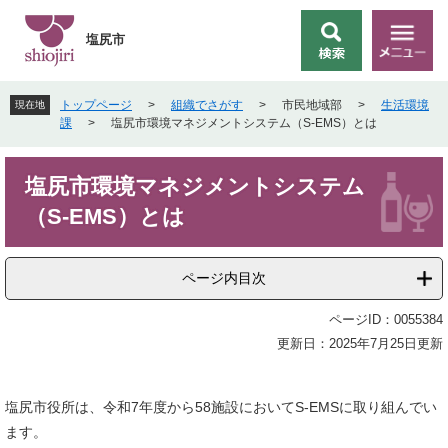
ペ
メ
ー
ニ
塩尻市
検
メ
ジ
ュ
索
ニ
の
ー
ュ
先
を
トップページ
>
組織でさがす
>
市民地域部
>
生活環境
現在地
ー
頭
飛
課
>
塩尻市環境マネジメントシステム（S-EMS）とは
で
ば
す
し
本
。
て
塩尻市環境マネジメントシステム
文
本
（S-EMS）とは
文
へ
ページ内目次
ページID：0055384
更新日：2025年7月25日更新
塩尻市役所は、令和7年度から58施設においてS-EMSに取り組んでい
ます。