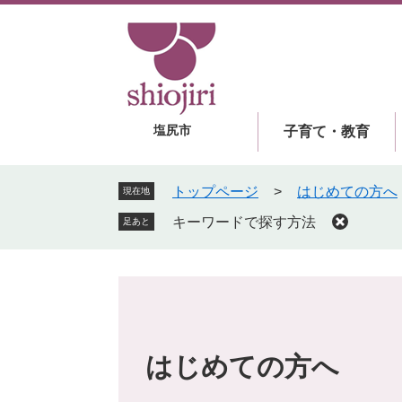
ペ
メ
ー
ニ
ジ
ュ
の
ー
先
を
頭
飛
塩尻市
子育て・教育
で
ば
す
し
。
て
トップページ
>
はじめての方へ
現在地
本
キーワードで探す方法
足あと
文
へ
はじめての方へ