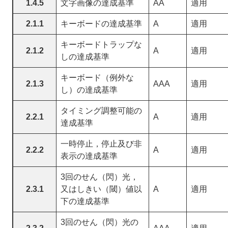
1.4.5
文字画像の達成基準
AA
適用
2.1.1
キーボードの達成基準
A
適用
キーボードトラップな
2.1.2
A
適用
しの達成基準
キーボード（例外な
2.1.3
AAA
適用
し）の達成基準
タイミング調整可能の
2.2.1
A
適用
達成基準
一時停止，停止及び非
2.2.2
A
適用
表示の達成基準
3回のせん（閃）光，
2.3.1
又はしきい（閾）値以
A
適用
下の達成基準
3回のせん（閃）光の