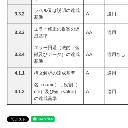
ラベル又は説明の達成
3.3.2
A
適用
基準
エラー修正の提案の達
3.3.3
AA
適用
成基準
エラー回避（法的，金
3.3.4
融及びデータ）の達成
AA
適用なし
基準
4.1.1
構文解析の達成基準
A
適用
名（name），役割（r
4.1.2
ole）及び値（value）
A
適用
の達成基準