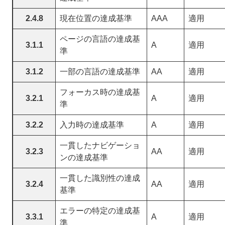
2.4.8
現在位置の達成基準
AAA
適用
ページの言語の達成基
3.1.1
A
適用
準
3.1.2
一部の言語の達成基準
AA
適用
フォーカス時の達成基
3.2.1
A
適用
準
3.2.2
入力時の達成基準
A
適用
一貫したナビゲーショ
3.2.3
AA
適用
ンの達成基準
一貫した識別性の達成
3.2.4
AA
適用
基準
エラーの特定の達成基
3.3.1
A
適用
準