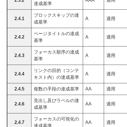
2.3.2
AAA
適用
達成基準
ブロックスキップの達
2.4.1
A
適用
成基準
ページタイトルの達成
2.4.2
A
適用
基準
フォーカス順序の達成
2.4.3
A
適用
基準
リンクの目的（コンテ
2.4.4
A
適用
キスト内）の達成基準
2.4.5
複数の手段の達成基準
AA
適用
見出し及びラベルの達
2.4.6
AA
適用
成基準
フォーカスの可視化の
2.4.7
AA
適用
達成基準