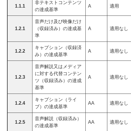
非テキストコンテンツ
1.1.1
A
適用
の達成基準
音声だけ及び映像だけ
1.2.1
（収録済み）の達成基
A
適用なし
準
キャプション（収録済
1.2.2
A
適用なし
み）の達成基準
音声解説又はメディア
に対する代替コンテン
1.2.3
A
適用なし
ツ（収録済み）の達成
基準
キャプション（ライ
1.2.4
AA
適用なし
ブ）の達成基準
音声解説（収録済み）
1.2.5
AA
適用なし
の達成基準