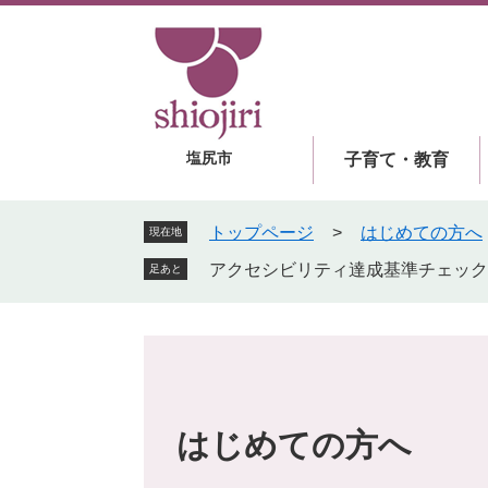
ペ
メ
ー
ニ
ジ
ュ
の
ー
先
を
頭
飛
塩尻市
子育て・教育
で
ば
す
し
。
て
トップページ
>
はじめての方へ
現在地
本
アクセシビリティ達成基準チェック
足あと
文
へ
はじめての方へ