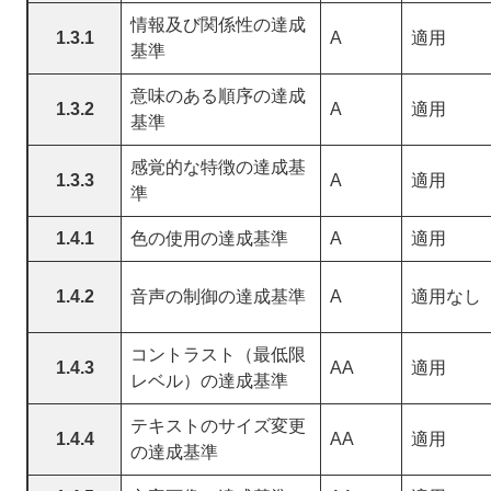
情報及び関係性の達成
1.3.1
A
適用
基準
意味のある順序の達成
1.3.2
A
適用
基準
感覚的な特徴の達成基
1.3.3
A
適用
準
1.4.1
色の使用の達成基準
A
適用
1.4.2
音声の制御の達成基準
A
適用なし
コントラスト（最低限
1.4.3
AA
適用
レベル）の達成基準
テキストのサイズ変更
1.4.4
AA
適用
の達成基準