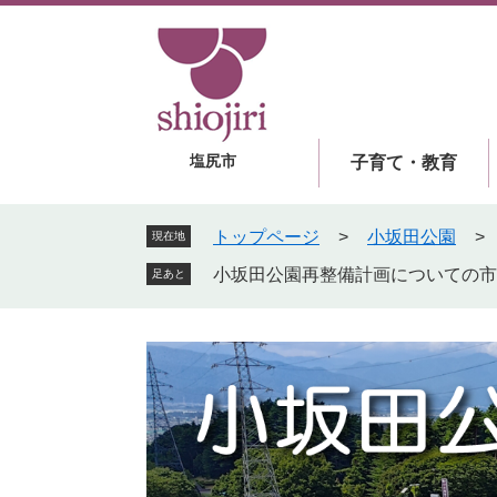
ペ
メ
ー
ニ
ジ
ュ
の
ー
先
を
頭
飛
塩尻市
子育て・教育
で
ば
す
し
。
て
トップページ
>
小坂田公園
>
現在地
本
小坂田公園再整備計画についての市
足あと
文
へ