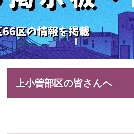
本
文
上小曽部区の皆さんへ