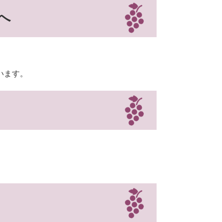
へ
います。