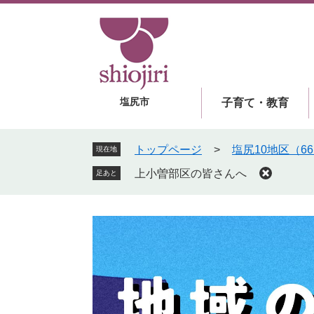
ペ
メ
ー
ニ
ジ
ュ
の
ー
先
を
頭
飛
塩尻市
子育て・教育
で
ば
す
し
。
て
トップページ
>
塩尻10地区（6
現在地
本
上小曽部区の皆さんへ
足あと
文
へ