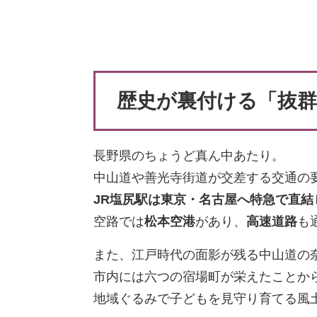
歴史が裏付ける「抜群
長野県のちょうど真ん中あたり。
中山道や善光寺街道が交差する交通の
JR塩尻駅は東京・名古屋へ特急で直結
空路では
松本空港
があり、
高速道路
も
また、江戸時代の面影が残る中山道の
市内には六つの宿場町が栄えたことか
地域ぐるみで子どもを見守り育てる風