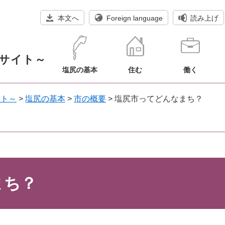
本文へ
Foreign language
読み上げ
サイト～
塩尻の基本
住む
働く
イト～
>
塩尻の基本
>
市の概要
>
塩尻市ってどんなまち？
まち？