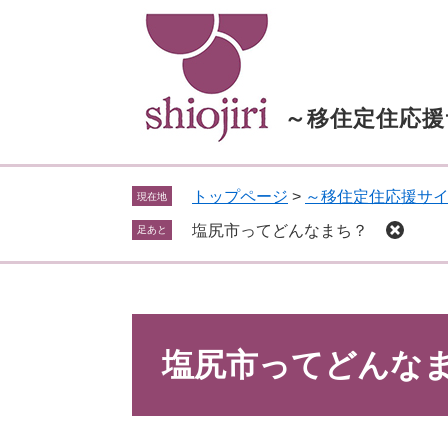
ペ
メ
ー
ニ
ジ
ュ
の
ー
先
を
～移住定住応援
頭
飛
で
ば
す
し
トップページ
>
～移住定住応援サ
現在地
。
て
本
塩尻市ってどんなまち？
足あと
文
へ
本
文
塩尻市ってどんな