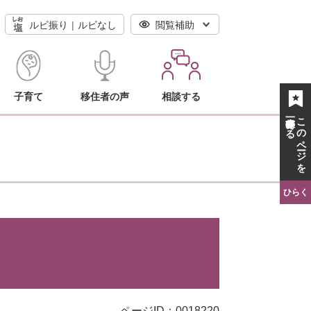
ルビ振り
ルビなし
閲覧補助
子育て
移住者の声
相談する
一時保存する
このページを
ひらく
ページID：0018220