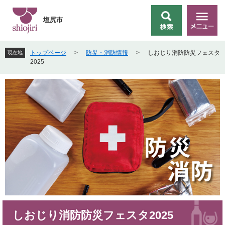
ペ
メ
ー
ニ
塩尻市
検
メ
ジ
ュ
索
ニ
の
ー
ュ
先
を
トップページ
>
防災・消防情報
>
しおじり消防防災フェスタ
現在地
ー
頭
飛
2025
で
ば
す
し
。
て
本
文
へ
本
しおじり消防防災フェスタ2025
文