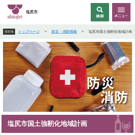
ペ
メ
ー
ニ
塩尻市
検
メ
ジ
ュ
索
ニ
の
ー
ュ
先
を
トップページ
>
防災・消防情報
>
塩尻市国土強靭化地域計画
現在地
ー
頭
飛
で
ば
す
し
。
て
本
文
へ
本
塩尻市国土強靭化地域計画
文