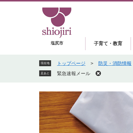
ペ
メ
ー
ニ
ジ
ュ
の
ー
先
を
頭
飛
塩尻市
子育て・教育
で
ば
す
し
。
て
トップページ
>
防災・消防情報
現在地
本
緊急速報メール
足あと
文
へ