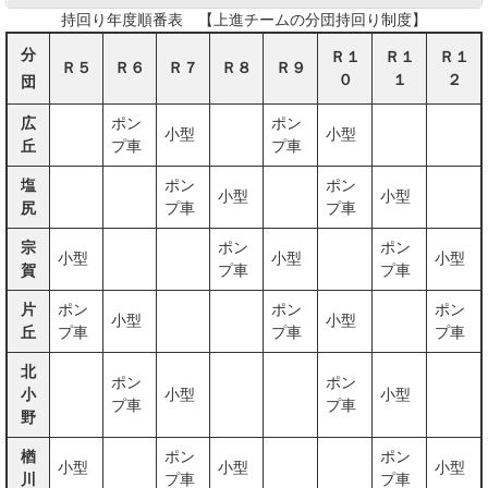
持回り年度順番表 【上進チームの分団持回り制度】
分
Ｒ１
Ｒ１
Ｒ１
Ｒ５
Ｒ６
Ｒ７
Ｒ８
Ｒ９
０
１
２
団
広
ポン
ポン
小型
小型
丘
プ車
プ車
塩
ポン
ポン
小型
小型
尻
プ車
プ車
宗
ポン
ポン
小型
小型
小型
賀
プ車
プ車
片
ポン
ポン
ポン
小型
小型
丘
プ車
プ車
プ車
北
ポン
ポン
小
小型
小型
プ車
プ車
野
楢
ポン
ポン
小型
小型
小型
川
プ車
プ車