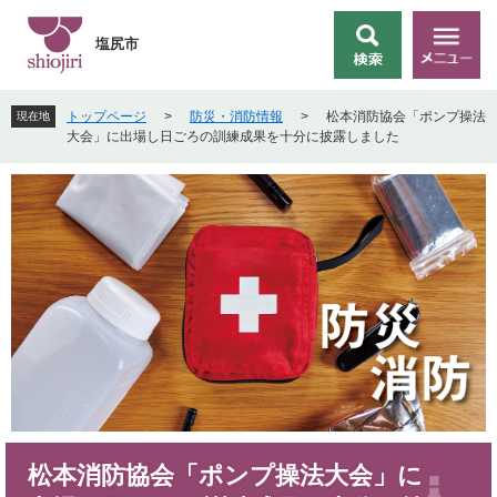
ペ
メ
ー
ニ
塩尻市
検
メ
ジ
ュ
索
ニ
の
ー
ュ
先
を
トップページ
>
防災・消防情報
>
松本消防協会「ポンプ操法
現在地
ー
頭
飛
大会」に出場し日ごろの訓練成果を十分に披露しました
で
ば
す
し
。
て
本
文
へ
本
松本消防協会「ポンプ操法大会」に
文