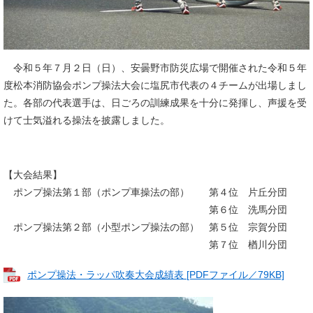
令和５年７月２日（日）、安曇野市防災広場で開催された令和５年
度松本消防協会ポンプ操法大会に塩尻市代表の４チームが出場しまし
た。各部の代表選手は、日ごろの訓練成果を十分に発揮し、声援を受
けて士気溢れる操法を披露しました。
【大会結果】
ポンプ操法第１部（ポンプ車操法の部） 第４位 片丘分団
第６位 洗馬分団
ポンプ操法第２部（小型ポンプ操法の部） 第５位 宗賀分団
第７位 楢川分団
ポンプ操法・ラッパ吹奏大会成績表 [PDFファイル／79KB]