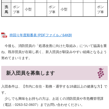
洗
ポン
ポン
ポン
小型
小型
馬
プ車
プ車
プ車
持回り年度順番表 [PDFファイル／64KB]
今後も、消防団員の「処遇改善に向けた取組み」について協議を重
ね、既存団員が在籍し易く、新入団員が馴染みやすい組織となるよう
努めてまいります。
新入団員を募集します
入団条件は、【市内に在住・勤務・通学する18歳以上の健康な方】で
す。
少しでも興味をお持ちの方は、お近くの消防団員や市危機管理課
（電話：0263-52-0607）までお問い合わせください。