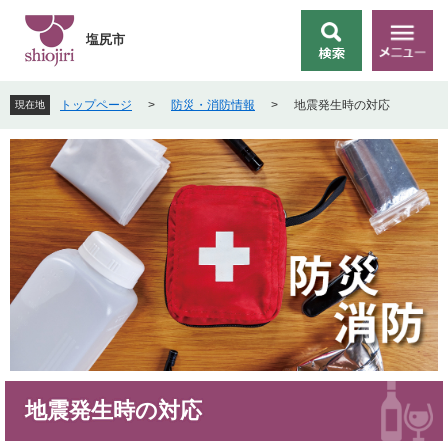
ペ
メ
ー
ニ
塩尻市
検
メ
ジ
ュ
索
ニ
の
ー
ュ
先
を
トップページ
>
防災・消防情報
>
地震発生時の対応
現在地
ー
頭
飛
で
ば
す
し
。
て
本
文
へ
本
地震発生時の対応
文