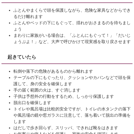
ふとんやまくらで頭を保護しながら、危険な家具などからでき
るだけ離れます
ふとんやベッドの下にもぐって、揺れがおさまるのを待ちまし
ょう
まわりに家族がいる場合は、「ふとんにもぐって！」「だいじ
ょうぶよ！」など、大声で呼びかけて現実感を取り戻させます
起きていたら
転倒や落下の危険があるものから離れます
テーブルの下にもぐったり、クッションやカバンなどで頭を保
護して、身の安全を確保します
手の届く範囲の火は、すぐ消します
子供は予想外の行動をするため、しっかり保護します
脱出口を確保します
トイレや風呂場は比較的安全ですが、トイレの水タンクの落下
や風呂場の鏡や窓ガラスに注意して、落ち着いて脱出の準備を
します
はだしで歩き回らず、スリッパ、できれば靴をはきます
お年寄りや病人などを保護し、家族の安全を確認します