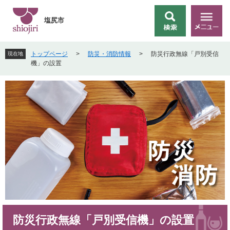
ペ
メ
ー
ニ
塩尻市
検
メ
ジ
ュ
索
ニ
の
ー
ュ
先
を
トップページ
>
防災・消防情報
>
防災行政無線「戸別受信
現在地
ー
頭
飛
機」の設置
で
ば
す
し
。
て
本
文
へ
本
防災行政無線「戸別受信機」の設置
文