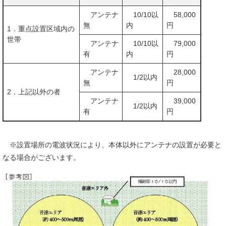
アンテナ
10/10以
58,000
無
内
円
1．重点設置区域内の
世帯
アンテナ
10/10以
79,000
有
内
円
アンテナ
28,000
1/2以内
無
円
2．上記以外の者
アンテナ
39,000
1/2以内
有
円
※設置場所の電波状況により、本体以外にアンテナの設置が必要と
なる場合がございます。