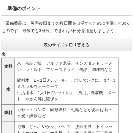
準備のポイント
非常備蓄品は、災害復旧までの数日間を自活するために準備しておく
ものです。最低でも3日分、できれば5日分を用意しましょう。
表のサイズを切り替える
表
米、缶詰ご飯・アルファ米等、インスタントラーメ
食料
ン、レトルト、フリーズドライ、缶詰、調味料など
飲料水「1人1日3リットル」：ポリタンクに、または
ミネラルウォーターで
水
生活用水「1人1日7リットル」：風呂、洗濯機、ポッ
ト、やかん等に確保を
カセットコンロ、固形燃料、七輪などがあれば薪・
燃料
木炭・練炭など
毛布、なべ、やかん、バケツ、洗面用具、トイレッ
トペーパー、ビニール袋、キッチン用ラップ（食器