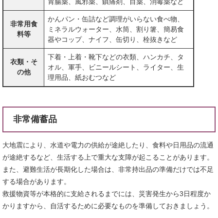
胃腸薬、風邪薬、鎮痛剤、目薬、消毒薬など
かんパン・缶詰など調理がいらない食べ物、
非常用食
ミネラルウォーター、水筒、割り箸、簡易食
料等
器やコップ、ナイフ、缶切り、栓抜きなど
下着・上着・靴下などの衣類、ハンカチ、タ
衣類・そ
オル、軍手、ビニールシート、ライター、生
の他
理用品、紙おむつなど
非常備蓄品
大地震により、水道や電力の供給が途絶したり、食料や日用品の流通
が途絶するなど、生活する上で重大な支障が起こることがあります。
また、避難生活が長期化した場合は、非常持出品の準備だけでは不足
する場合があります。
救援物資等が本格的に支給されるまでには、災害発生から3日程度か
かりますから、自活するために必要なものを準備しておきましょう。