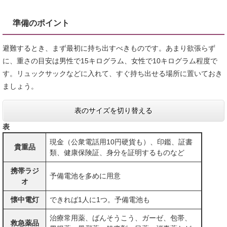
準備のポイント
避難するとき、まず最初に持ち出すべきものです。あまり欲張らず
に、重さの目安は男性で15キログラム、女性で10キログラム程度で
す。リュックサックなどに入れて、すぐ持ち出せる場所に置いておき
ましょう。
表のサイズを切り替える
表
現金（公衆電話用10円硬貨も）、印鑑、証書
貴重品
類、健康保険証、身分を証明するものなど
携帯ラジ
予備電池を多めに用意
オ
懐中電灯
できれば1人に1つ。予備電池も
治療常用薬、ばんそうこう、ガーゼ、包帯、
救急薬品