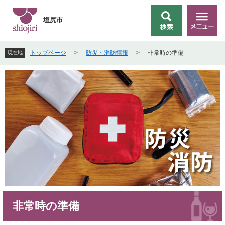
ペ
メ
ー
ニ
塩尻市
検
メ
ジ
ュ
索
ニ
の
ー
ュ
先
を
トップページ
>
防災・消防情報
>
非常時の準備
現在地
ー
頭
飛
で
ば
す
し
。
て
本
文
へ
本
非常時の準備
文