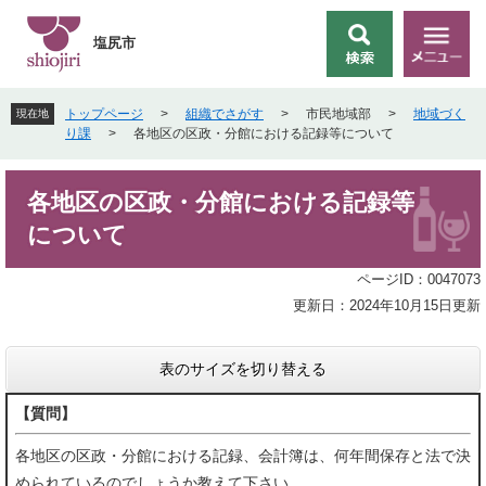
ペ
メ
ー
ニ
塩尻市
検
メ
ジ
ュ
索
ニ
の
ー
ュ
先
を
トップページ
>
組織でさがす
>
市民地域部
>
地域づく
現在地
ー
頭
飛
り課
>
各地区の区政・分館における記録等について
で
ば
す
し
本
。
て
各地区の区政・分館における記録等
文
本
について
文
へ
ページID：0047073
更新日：2024年10月15日更新
表のサイズを切り替える
【質問】
各地区の区政・分館における記録、会計簿は、何年間保存と法で決
められているのでしょうか教えて下さい。