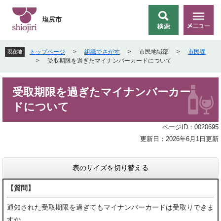
ペ
メ
ー
ニ
塩尻市
検
メ
ジ
ュ
索
ニ
の
ー
ュ
先
を
トップページ
>
組織でさがす
>
市民地域部
>
市民課
現在地
ー
頭
飛
>
受取期限を過ぎたマイナンバーカードについて
で
ば
す
し
本
。
て
受取期限を過ぎたマイナンバーカー
文
本
ドについて
文
へ
ページID：0020695
更新日：2026年6月1日更新
表のサイズを切り替える
【質問】
通知された受取期限を過ぎてもマイナンバーカードは受取りできま
すか。