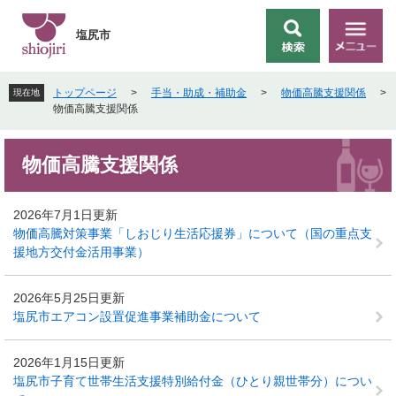
ペ
メ
ー
ニ
塩尻市
検
メ
ジ
ュ
索
ニ
の
ー
ュ
先
を
トップページ
>
手当・助成・補助金
>
物価高騰支援関係
>
現在地
ー
頭
飛
物価高騰支援関係
で
ば
す
し
本
。
て
物価高騰支援関係
文
本
文
へ
2026年7月1日更新
物価高騰対策事業「しおじり生活応援券」について（国の重点支
援地方交付金活用事業）
2026年5月25日更新
塩尻市エアコン設置促進事業補助金について
2026年1月15日更新
塩尻市子育て世帯生活支援特別給付金（ひとり親世帯分）につい